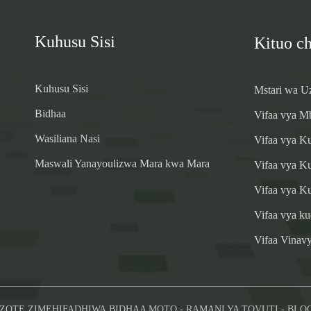
Kuhusu Sisi
Kituo c
Kuhusu Sisi
Mstari wa U
Bidhaa
Vifaa vya M
Wasiliana Nasi
Vifaa vya 
Maswali Yanayoulizwa Mara kwa Mara
Vifaa vya K
Vifaa vya K
Vifaa vya k
Vifaa Vinav
I ZOTE ZIMEHIFADHIWA.
BIDHAA MOTO
-
RAMANI YA TOVUTI
-
BLOG