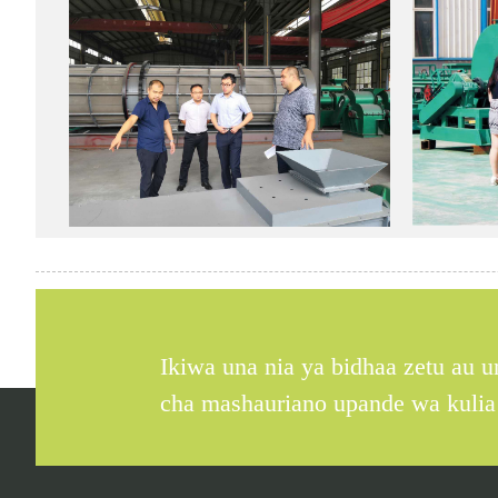
Ikiwa una nia ya bidhaa zetu au un
cha mashauriano upande wa kulia