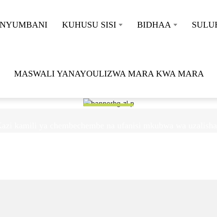
NYUMBANI
KUHUSU SISI
BIDHAA
SULU
MASWALI YANAYOULIZWA MARA KWA MARA
ZIARA YA KIWANDA
azi kamili ya chembechembe na ufanisi mkubwa wa uzalisha