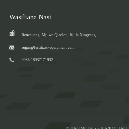
Wasiliana Nasi
Renzhuang, Mji wa Qiaolou, Jiji la Xingyang
sugar@fertilizer-equipment.com
0086 18937171932
© HAKIMILIKI - 2010-2022: HAK