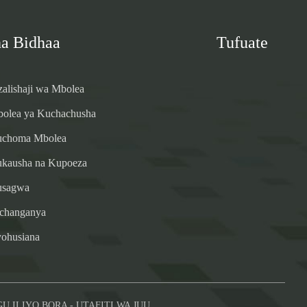
ha Bidhaa
Tufuate
zalishaji wa Mbolea
bolea ya Kuchachusha
Kuchoma Mbolea
ukausha na Kupoeza
usagwa
uchanganya
yohusiana
U ILIYO BORA
-
UTAFITI WA JUU