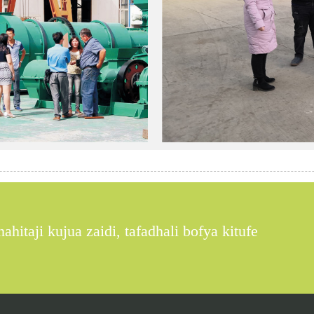
ahitaji kujua zaidi, tafadhali bofya kitufe