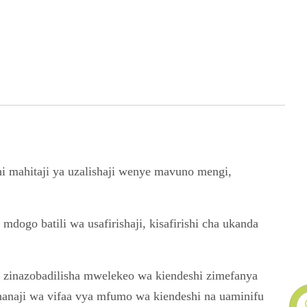
hi mahitaji ya uzalishaji wenye mavuno mengi,
dogo batili wa usafirishaji, kisafirishi cha ukanda
ji zinazobadilisha mwelekeo wa kiendeshi zimefanya
shanaji wa vifaa vya mfumo wa kiendeshi na uaminifu