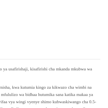
ya usafirishaji, kisafirishi cha mkanda mkubwa wa
amisha, kwa kutumia kingo za kikwazo cha wimbi na
a) mfululizo wa bidhaa hutumika sana katika makaa ya
a vifaa vya wingi vyenye shimo kubwa
s
kiwango cha 0.5-