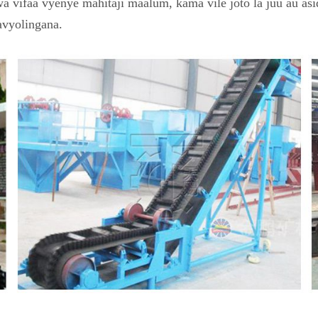
 vifaa vyenye mahitaji maalum, kama vile joto la juu au asi
avyolingana.