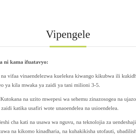
Vipengele
a ni kama ifuatavyo:
 na vifaa vinaendelezwa kuelekea kiwango kikubwa ili kukid
ya kila mwaka ya zaidi ya tani milioni 3-5.
 Kutokana na uzito mwepesi wa sehemu zinazosogea na ujazo m
zaidi katika usafiri wote unaoendelea na usioendelea.
deshi cha kati na usawa wa nguvu, na teknolojia za uendesha
uwa na kikomo kinadharia, na kuhakikisha utofauti, ubadili