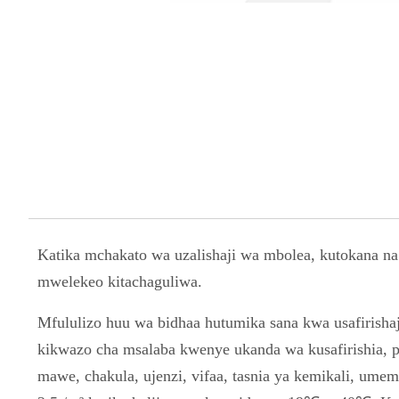
Katika mchakato wa uzalishaji wa mbolea, kutokana n
mwelekeo kitachaguliwa.
Mfululizo huu wa bidhaa hutumika sana kwa usafirish
kikwazo cha msalaba kwenye ukanda wa kusafirishia, pe
mawe, chakula, ujenzi, vifaa, tasnia ya kemikali, ume