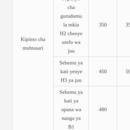
cha
gurudumu
la mkia
350
3
H2 chenye
Kipimo cha
urefu wa
muhtasari
juu
Sehemu ya
kati yenye
450
5
H3 ya juu
Sehemu ya
kati ya
upana wa
480
nanga ya
B1