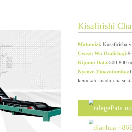
Kisafirishi C
Matumizi
: Kusafirisha v
Uwezo Wa Uzalishaji:
9
Kipimo Data:
300-800 
Nyenzo Zinazotumika:
I
kemikali, madini na sekta
Pata n
+86