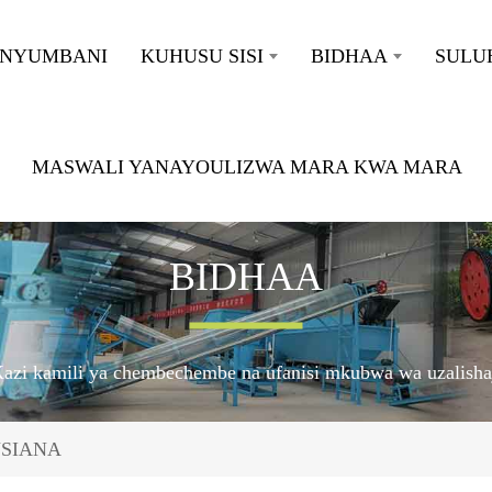
NYUMBANI
KUHUSU SISI
BIDHAA
SULU
MASWALI YANAYOULIZWA MARA KWA MARA
BIDHAA
azi kamili ya chembechembe na ufanisi mkubwa wa uzalisha
USIANA