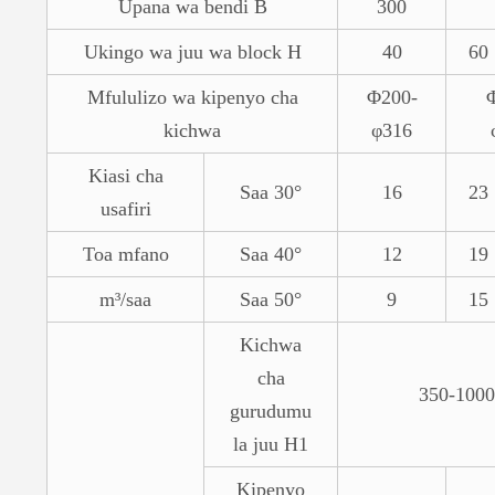
Upana wa bendi B
300
Ukingo wa juu wa block H
40
60
Mfululizo wa kipenyo cha
Φ200-
kichwa
φ316
Kiasi cha
Saa 30°
16
23
usafiri
Toa mfano
Saa 40°
12
19
m³/saa
Saa 50°
9
15
Kichwa
cha
350-1000
gurudumu
la juu H1
Kipenyo