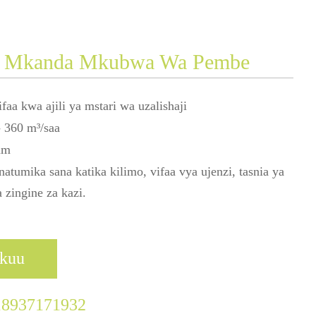
ha Mkanda Mkubwa Wa Pembe
ifaa kwa ajili ya mstari wa uzalishaji
- 360 m³/saa
mm
natumika sana katika kilimo, vifaa vya ujenzi, tasnia ya
 zingine za kazi.
ukuu
18937171932