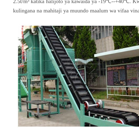
2.5t/m³ katika halijoto ya kawaida ya -19℃--+40
℃. Kwa
kulingana na mahitaji ya muundo maalum wa vifaa vin