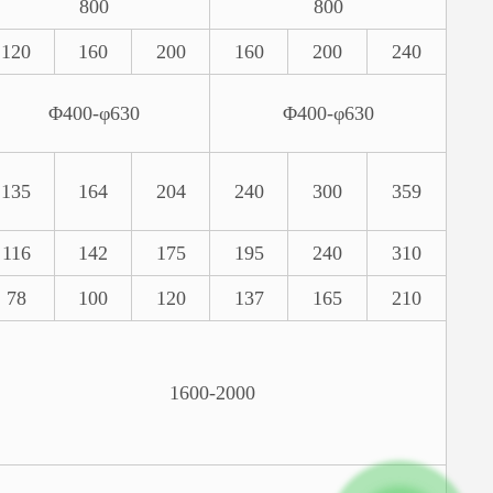
800
800
120
160
200
160
200
240
Φ400-φ630
Φ400-φ630
135
164
204
240
300
359
116
142
175
195
240
310
78
100
120
137
165
210
1600-2000