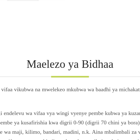
Maelezo ya Bidhaa
a vifaa vikubwa na mwelekeo mkubwa wa baadhi ya michakato 
aji endelevu wa vifaa vya wingi vyenye pembe kubwa ya kuz
mbe ya kusafirishia kwa digrii 0-90 (digrii 70 chini ya bor
me wa maji, kilimo, bandari, madini, n.k. Aina mbalimbali z