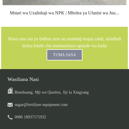
Mstari wa Uzalishaji wa NPK | Mbolea ya Ufanisi wa Juu...
Ikiwa una nia ya bidhaa zetu au unahitaji kujua zaidi, tafadhali
bofya kitufe cha mashauriano upande wa kulia
TUMA SASA
Wasiliana Nasi
Renzhuang, Mji wa Qiaolou, Jiji la Xingyang
sugar@fertilizer-equipment.com
0086 18937171932