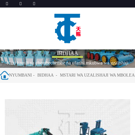
BIDHAA
Kazi kamili ya chembechembe na ufanisi mkubwa wa uzalishaji
NYUMBANI
BIDHAA
MSTARI WA UZALISHAJI WA MBOLEA