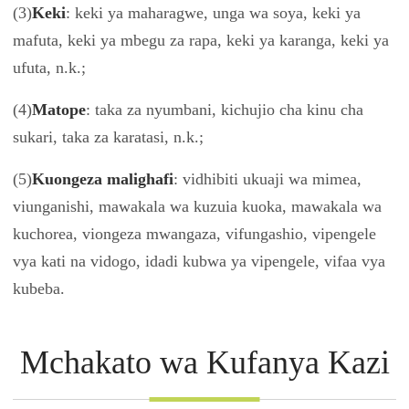
(3)
Keki
: keki ya maharagwe, unga wa soya, keki ya
mafuta, keki ya mbegu za rapa, keki ya karanga, keki ya
ufuta, n.k.;
(4)
Matope
: taka za nyumbani, kichujio cha kinu cha
sukari, taka za karatasi, n.k.;
(5)
Kuongeza malighafi
: vidhibiti ukuaji wa mimea,
viunganishi, mawakala wa kuzuia kuoka, mawakala wa
kuchorea, viongeza mwangaza, vifungashio, vipengele
vya kati na vidogo, idadi kubwa ya vipengele, vifaa vya
kubeba.
Mchakato wa Kufanya Kazi