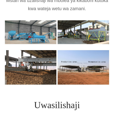
Mstari wa uzalishaji wa mbolea ya kikaboni kutoka
kwa wateja wetu wa zamani.
Uwasilishaji