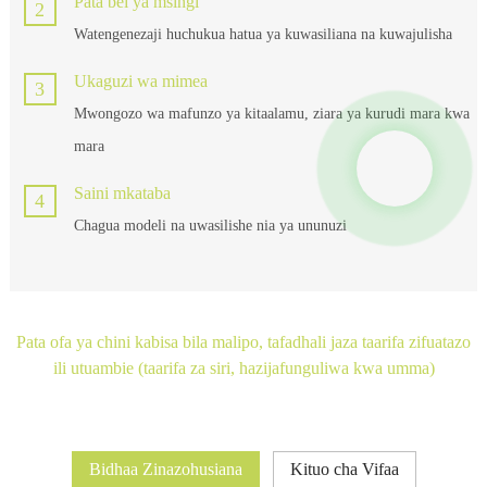
Pata bei ya msingi
2
Watengenezaji huchukua hatua ya kuwasiliana na kuwajulisha
Ukaguzi wa mimea
3
Mwongozo wa mafunzo ya kitaalamu, ziara ya kurudi mara kwa
mara
Saini mkataba
4
Chagua modeli na uwasilishe nia ya ununuzi
Pata ofa ya chini kabisa bila malipo, tafadhali jaza taarifa zifuatazo
ili utuambie (taarifa za siri, hazijafunguliwa kwa umma)
Bidhaa Zinazohusiana
Kituo cha Vifaa