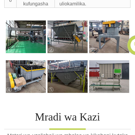
6
kufungasha
uliokamilika.
Mradi wa Kazi