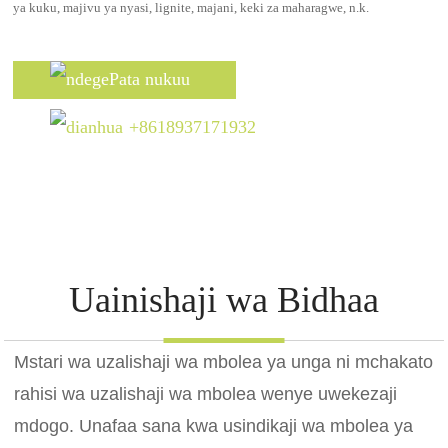
ya kuku, majivu ya nyasi, lignite, majani, keki za maharagwe, n.k.
Pata nukuu
+8618937171932
Uainishaji wa Bidhaa
Mstari wa uzalishaji wa mbolea ya unga ni mchakato
rahisi wa uzalishaji wa mbolea wenye uwekezaji
mdogo. Unafaa sana kwa usindikaji wa mbolea ya