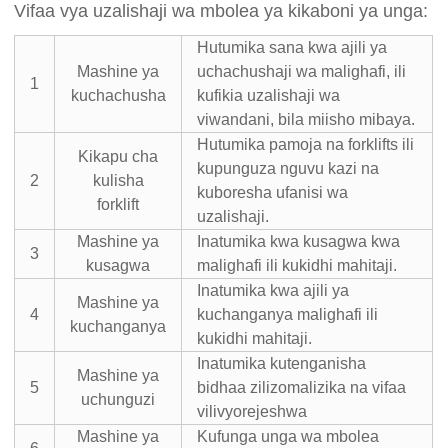
Vifaa vya uzalishaji wa mbolea ya kikaboni ya unga:
Hutumika sana kwa ajili ya
Mashine ya
uchachushaji wa malighafi, ili
1
kuchachusha
kufikia uzalishaji wa
viwandani, bila miisho mibaya.
Hutumika pamoja na forklifts ili
Kikapu cha
kupunguza nguvu kazi na
2
kulisha
kuboresha ufanisi wa
forklift
uzalishaji.
Mashine ya
Inatumika kwa kusagwa kwa
3
kusagwa
malighafi ili kukidhi mahitaji.
Inatumika kwa ajili ya
Mashine ya
4
kuchanganya malighafi ili
kuchanganya
kukidhi mahitaji.
Inatumika kutenganisha
Mashine ya
5
bidhaa zilizomalizika na vifaa
uchunguzi
vilivyorejeshwa
Mashine ya
Kufunga unga wa mbolea